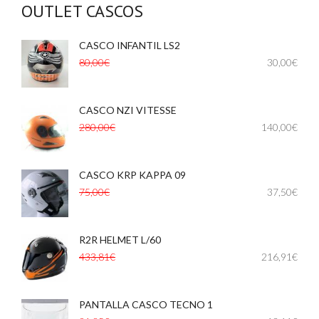
OUTLET CASCOS
CASCO INFANTIL LS2
,
,
80,00€
30,00€
CASCO NZI VITESSE
,
,
280,00€
140,00€
CASCO KRP KAPPA 09
75,00€
37,50€
R2R HELMET L/60
433,81€
216,91€
PANTALLA CASCO TECNO 1
,