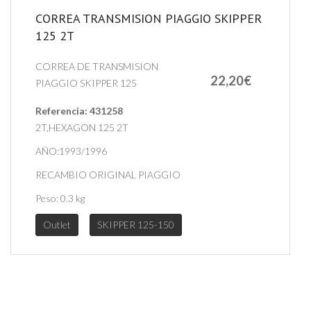
CORREA TRANSMISION PIAGGIO SKIPPER
125 2T
CORREA DE TRANSMISION
22,20€
PIAGGIO SKIPPER 125
Referencia:
431258
2T,HEXAGON 125 2T
AÑO:1993/1996
RECAMBIO ORIGINAL PIAGGIO
Peso:
0.3 kg
Outlet
SKIPPER 125-150