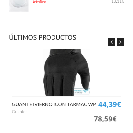
21,85€
13,11€
ÚLTIMOS PRODUCTOS
0€
44,39€
GUANTE IVIERNO ICON TARMAC WP
P
€
Guantes
Pa
78,59€