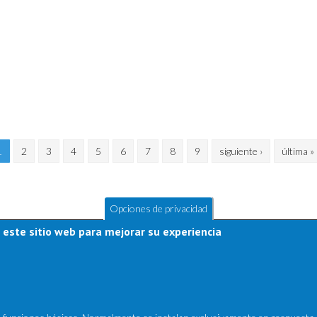
1
2
3
4
5
6
7
8
9
siguiente ›
última »
Opciones de privacidad
 este sitio web para mejorar su experiencia
Últimos Productos