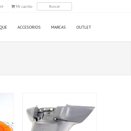
se
Mi carrito
QUE
ACCESORIOS
MARCAS
OUTLET
Agip
Airoh
Aixam
Akrapovic
Aprilia
Arai
AWA
Axo
Derbi
Dunlop
Elf
Eni
Gilera
Givi
GMAC
HJC
Kappa
Kawasaki
KTM
LEM
Ligier
LS2
Michelin
Momo Desi
Motorex
Motul
MT
Nexx
Nitro
Nolan
NZI
Oakley
Piaggio
Pirelli
Puig
Rizoma