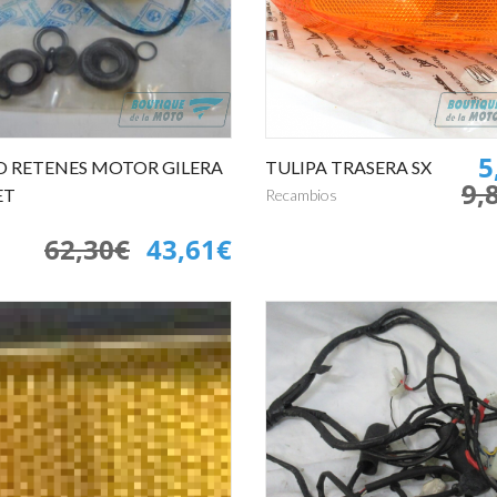
5
O RETENES MOTOR GILERA
TULIPA TRASERA SX
9,
ET
Recambios
62,30€
43,61€