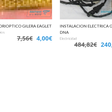
DRIOPTICO GILERA EAGLET
INSTALACION ELECTRICA G
DNA
ios
7,56€
4,00€
Electricidad
484,82€
240