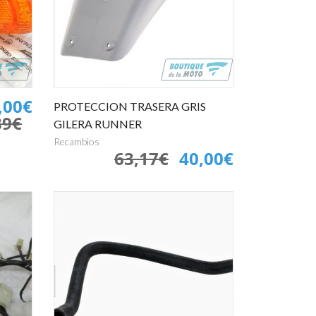
Shad
Shark
Shiro
Shoei
TNT
Unik
Vespa
Vespino
Zeus
,00€
PROTECCION TRASERA GRIS
89€
GILERA RUNNER
Recambios
63,17€
40,00€