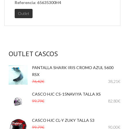
Referencia:
65635300H4
Outlet
OUTLET CASCOS
PANTALLA SHARK IRIS CROMO AZUL S600
,
RSX
76,42€
38,21€
CASCO HJC CS-15NAVIYA TALLA XS
,
99,79€
82,80€
CASCO HJC CL-Y ZUKY TALLA 53
,
99,79€
90,00€