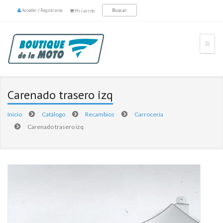
Acceder
/
Registrarse
Mi carrito
Carenado trasero izq
Inicio
Catálogo
Recambios
Carroceria
Carenado trasero izq