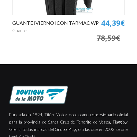
0€
44,39€
GUANTE IVIERNO ICON TARMAC WP
P
€
Guantes
Pa
78,59€
Fundada en 1994, Tifón Motor nace como concesionario oficial
para la provincia de Santa Cruz de Tenerife de Vespa, Piaggio,y
Gilera, todas marcas del Grupo Piaggio a las que en 2002 se une
también Derbi.