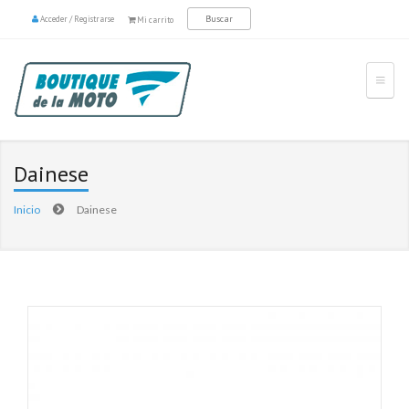
Acceder
/
Registrarse
Mi carrito
Dainese
Inicio
Dainese