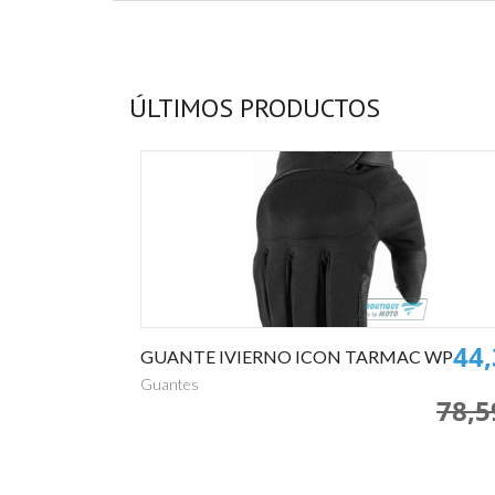
ÚLTIMOS PRODUCTOS
367,50€
44
E
GUANTE IVIERNO ICON TARMAC WP
Guantes
469,00€
78,5