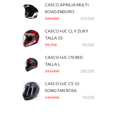
Shad
Shark
Shiro
Shoei
CASCO APRILIA MULTI
,
TNT
Unik
Vespa
Vespino
ROAD ENDURO
Zeus
169,00€
109,00€
CASCO HJC CL-Y ZUKY
,
TALLA 53
99,79€
90,00€
CASCO HJC I70 RED
,
TALLA L
215,00€
180,00€
CASCO HJC CS-15
,
SONGTAN ROSA
119,00€
70,00€