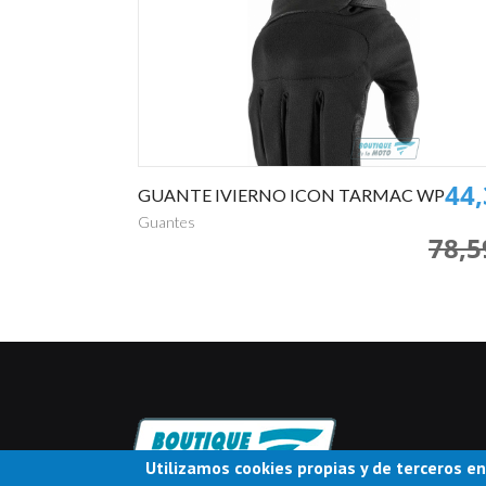
367,50€
44
E
GUANTE IVIERNO ICON TARMAC WP
Guantes
469,00€
78,5
Utilizamos cookies propias y de terceros en