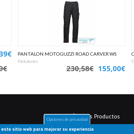
,39€
PANTALON MOTOGUZZI ROAD CARVER WS
Pantalones
C
9€
230,58€
155,00€
Últimos Productos
Opciones de privacidad
 este sitio web para mejorar su experiencia