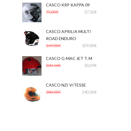
Shad
Shark
Shiro
Shoei
CASCO KRP KAPPA 09
TNT
Unik
Vespa
Vespino
75,00€
37,50€
Zeus
CASCO APRILIA MULTI
,
ROAD ENDURO
169,00€
109,00€
CASCO G-MAC JET T. M
100,18€
50,09€
CASCO NZI VITESSE
,
,
280,00€
140,00€