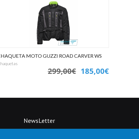
CHAQUETA MOTO GUZZI ROAD CARVER WS
Carenado t
haquetas
Carrocería
299,00€
185,00€
NewsLetter
Suscríbete a nuestro Newsletter y recibe