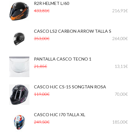
R2R HELMET L/60
433,81€
216,91€
CASCO LS2 CARBON ARROW TALLA S
353,00€
264,00€
PANTALLA CASCO TECNO 1
,
21,85€
13,11€
CASCO HJC CS-15 SONGTAN ROSA
,
119,00€
70,00€
CASCO HJC I70 TALLA XL
,
249,50€
185,00€