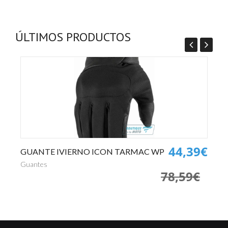
ÚLTIMOS PRODUCTOS
0€
44,39€
GUANTE IVIERNO ICON TARMAC WP
P
€
Guantes
Pa
78,59€