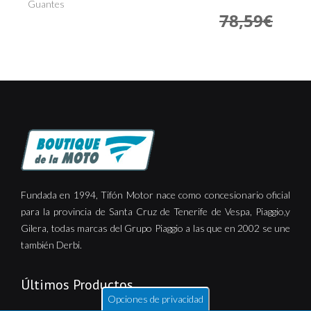
€
Guantes
Pa
78,59€
Fundada en 1994, Tifón Motor nace como concesionario oficial
para la provincia de Santa Cruz de Tenerife de Vespa, Piaggio,y
Gilera, todas marcas del Grupo Piaggio a las que en 2002 se une
también Derbi.
Últimos Productos
Opciones de privacidad