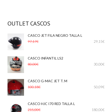
OUTLET CASCOS
CASCO JET FILA NEGRO TALLA L
,
97,17€
29,15€
CASCO INFANTIL LS2
,
,
80,00€
30,00€
CASCO G-MAC JET T. M
100,18€
50,09€
CASCO HJC I70 RED TALLA L
,
215,00€
180,00€