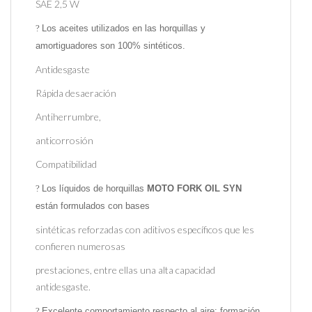
SAE 2,5 W
?
Los aceites utilizados en las horquillas y
amortiguadores son 100% sintéticos.
Antidesgaste
Rápida desaeración
Antiherrumbre,
anticorrosión
Compatibilidad
?
Los líquidos de horquillas
MOTO FORK OIL SYN
están formulados con bases
sintéticas reforzadas con aditivos específicos que les
confieren numerosas
prestaciones, entre ellas una alta capacidad
antidesgaste.
?
Excelente comportamiento respecto al aire: formación