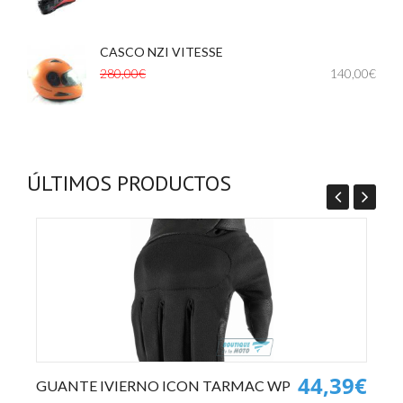
CASCO NZI VITESSE
,
,
280,00€
140,00€
ÚLTIMOS PRODUCTOS
0€
44,39€
GUANTE IVIERNO ICON TARMAC WP
P