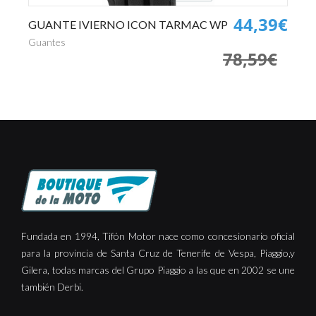
0€
44,39€
GUANTE IVIERNO ICON TARMAC WP
P
€
Guantes
Pa
78,59€
Fundada en 1994, Tifón Motor nace como concesionario oficial
para la provincia de Santa Cruz de Tenerife de Vespa, Piaggio,y
Gilera, todas marcas del Grupo Piaggio a las que en 2002 se une
también Derbi.