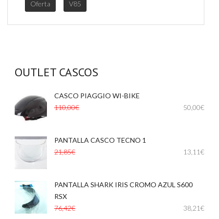
Oferta
V85
OUTLET CASCOS
CASCO PIAGGIO WI-BIKE
,
,
110,00€
50,00€
PANTALLA CASCO TECNO 1
,
21,85€
13,11€
PANTALLA SHARK IRIS CROMO AZUL S600
,
RSX
76,42€
38,21€