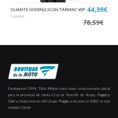
0€
44,39€
GUANTE IVIERNO ICON TARMAC WP
P
€
Guantes
Pa
78,59€
Fundada en 1994, Tifón Motor nace como concesionario oficial
para la provincia de Santa Cruz de Tenerife de Vespa, Piaggio,y
Gilera, todas marcas del Grupo Piaggio a las que en 2002 se une
también Derbi.