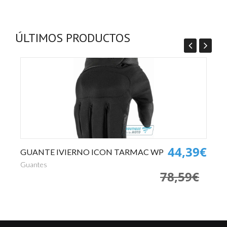
ÚLTIMOS PRODUCTOS
0€
44,39€
GUANTE IVIERNO ICON TARMAC WP
P
€
Guantes
Pa
78,59€