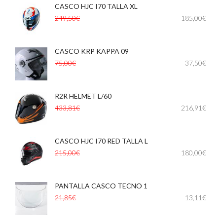
CASCO HJC I70 TALLA XL
,
249,50€
185,00€
CASCO KRP KAPPA 09
75,00€
37,50€
R2R HELMET L/60
433,81€
216,91€
CASCO HJC I70 RED TALLA L
,
215,00€
180,00€
PANTALLA CASCO TECNO 1
,
21,85€
13,11€