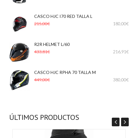
CASCO HJC I70 RED TALLA L
,
215,00€
180,00€
R2R HELMET L/60
433,81€
216,91€
CASCO HJC RPHA 70 TALLA M
449,00€
380,00€
ÚLTIMOS PRODUCTOS