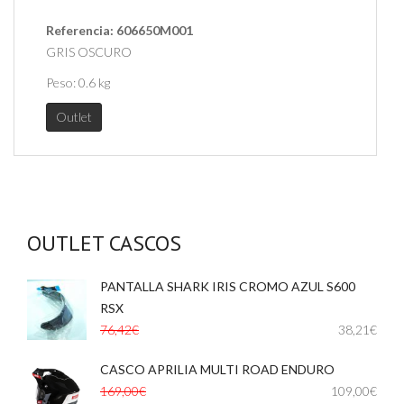
Referencia:
606650M001
GRIS OSCURO
Peso:
0.6 kg
Outlet
OUTLET CASCOS
PANTALLA SHARK IRIS CROMO AZUL S600
,
RSX
76,42€
38,21€
CASCO APRILIA MULTI ROAD ENDURO
,
169,00€
109,00€