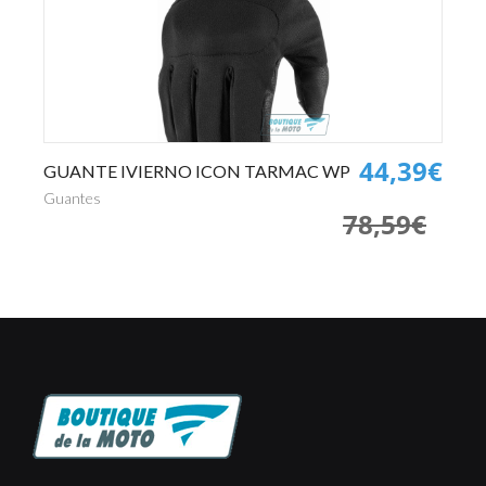
0€
44,39€
GUANTE IVIERNO ICON TARMAC WP
P
€
Guantes
Pa
78,59€