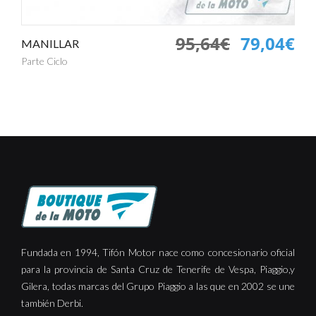
95,64€
79,04€
MANILLAR
Parte Ciclo
Fundada en 1994, Tifón Motor nace como concesionario oficial
para la provincia de Santa Cruz de Tenerife de Vespa, Piaggio,y
Gilera, todas marcas del Grupo Piaggio a las que en 2002 se une
también Derbi.