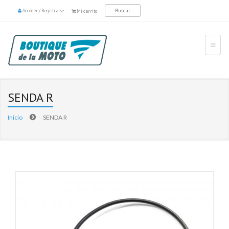
Acceder
/
Registrarse
Mi carrito
SENDA R
Inicio
SENDA R