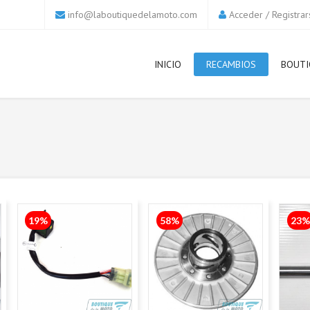
info@laboutiquedelamoto.com
Acceder
/
Registrar
INICIO
RECAMBIOS
BOUTI
19%
58%
23%