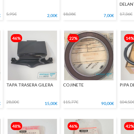
DELAN
5,95€
18,08€
17,36€
€
2,00€
7,00€
46%
22%
14%
TAPA TRASERA GILERA
COJINETE
PIPA D
28,00€
115,77€
104,50
€
15,00€
90,00€
48%
46%
42%