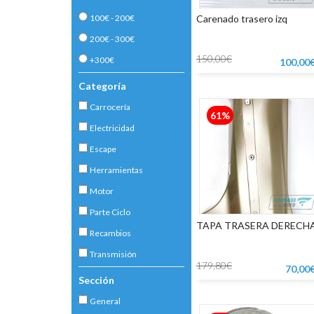
100€ - 200€
Carenado trasero izq
200€ - 300€
150,00€
+300€
100,00
Categoría
Carrocería
61%
Electricidad
Escape
Herramientas
Motor
Parte Ciclo
TAPA TRASERA DERECH
Recambios
Transmisión
179,80€
70,00
Sección
General