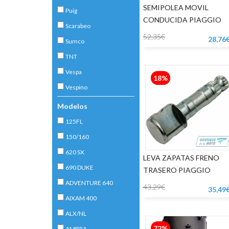
SEMIPOLEA MOVIL
Puig
CONDUCIDA PIAGGIO
Scarabeo
LIBERTY - VESPA LX125
52,35€
28,76
Sumco
TNT
Vespa
18%
Vespino
Modelos
125FL
150/160
620 SX
LEVA ZAPATAS FRENO
690 DUKE
TRASERO PIAGGIO
ADVENTURE 640
43,29€
35,49
AIXAM 400
ALX/NL
72%
AMBRA