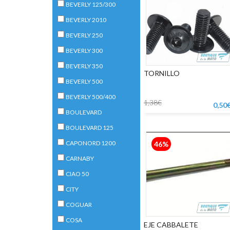
BEVERLY 125/300
BEVERLY 2010
BEVERLY 250
BEVERLY 300
BEVERLY 350
TORNILLO
BEVERLY 500
BEVERLY 500/400
1,38€
0,50
BOULEVARD
BOULEVARD 125
CAPONORD 1200
46%
CARNABY
CIAO 50
CITY
COGUAR
COSA
EJE CABBALETE