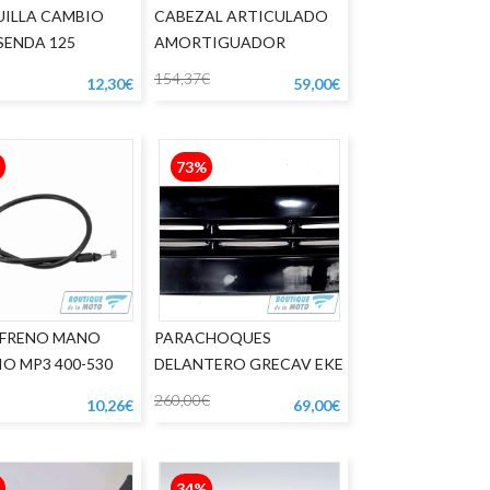
ILLA CAMBIO
CABEZAL ARTICULADO
SENDA 125
AMORTIGUADOR
DIRECCIÓN APRILIA RSV
154,37€
12,30€
59,00€
73%
 FRENO MANO
PARACHOQUES
O MP3 400-530
DELANTERO GRECAV EKE
PRIMERA SERIE
260,00€
10,26€
69,00€
34%