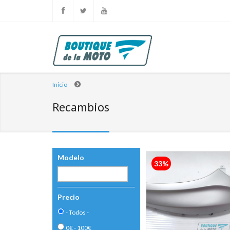
Inicio
Recambios
Modelo
Páginas
33%
Precio
- Todos -
0€ - 100€