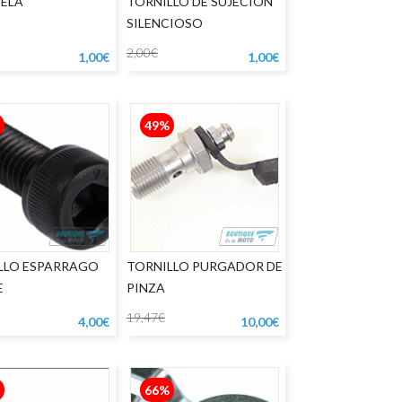
ELA
TORNILLO DE SUJECION
SILENCIOSO
2,00€
1,00€
1,00€
49%
LLO ESPARRAGO
TORNILLO PURGADOR DE
E
PINZA
19,47€
4,00€
10,00€
66%