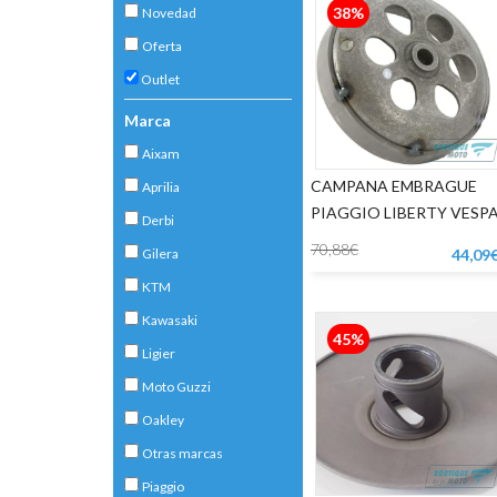
38%
Novedad
Oferta
Outlet
Marca
Aixam
CAMPANA EMBRAGUE
Aprilia
PIAGGIO LIBERTY VESP
Derbi
LX 125
70,88€
Gilera
44,09
KTM
Kawasaki
45%
Ligier
Moto Guzzi
Oakley
Otras marcas
Piaggio