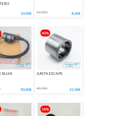
TERO
14,10€
10,00€
8,00€
40%
E BUJIA
JUNTA ESCAPE
€
41,95€
90,00€
25,00€
58%