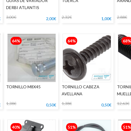
GUIAS DE VARIADOR
TUERCA
ARAND
DERBI ATLANTIS
3,00€
2,32€
2,88€
€
2,00€
1,00€
64%
64%
68%
TORNILLO M8X45
TORNILLO CABEZA
TORNI
AVELLANA
MUELL
1,38€
1,38€
12,63€
€
0,50€
0,50€
40%
51%
51%