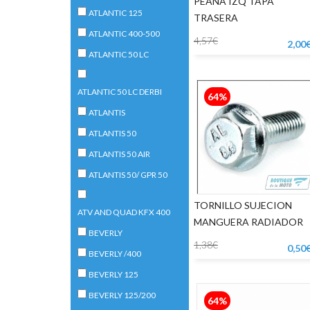
PEANA IZQ TAPA
ATLANTIC 125
TRASERA
ATLANTIC 400-500
4,57€
2,00
ATLANTIC 50 LC
ATLANTIC 50 LC DERBI
64%
ATLANTIS
ATLANTIS 50
ATLANTIS 50 AIR
ATLANTIS 50/ GPR 50
TORNILLO SUJECION
ATV AND QUAD KFX 400
MANGUERA RADIADOR
BEVERLY
1,38€
0,50
BEVERLY /400
BEVERLY 125
BEVERLY 125/200
64%