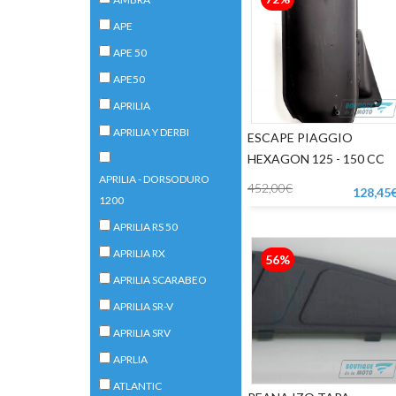
APE
APE 50
APE50
APRILIA
APRILIA Y DERBI
ESCAPE PIAGGIO
HEXAGON 125 - 150 CC
APRILIA - DORSODURO
452,00€
128,45
1200
APRILIA RS 50
APRILIA RX
56%
APRILIA SCARABEO
APRILIA SR-V
APRILIA SRV
APRLIA
ATLANTIC