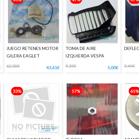
JUEGO RETENES MOTOR
TOMA DE AIRE
DEFLE
GILERA EAGLET
IZQUIERDA VESPA
62,30€
9,39€
9,49€
€
43,61€
5,00€
33%
57%
65%