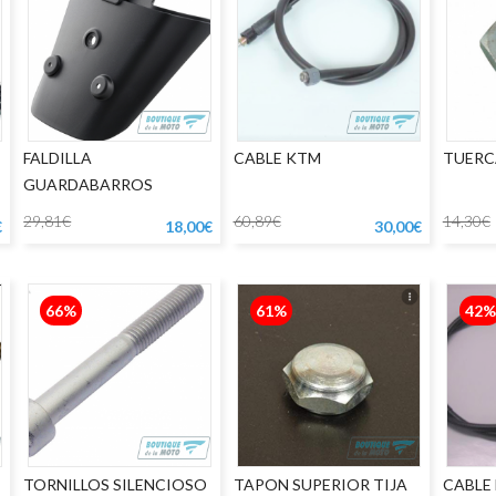
FALDILLA
CABLE KTM
TUERCA
GUARDABARROS
TRASERO
29,81€
60,89€
14,30€
€
18,00€
30,00€
66%
61%
42%
TORNILLOS SILENCIOSO
TAPON SUPERIOR TIJA
CABLE