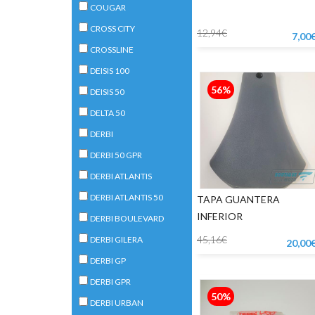
COUGAR
CROSS CITY
12,94€
7,00
CROSSLINE
DEISIS 100
56%
DEISIS 50
DELTA 50
DERBI
DERBI 50 GPR
DERBI ATLANTIS
DERBI ATLANTIS 50
TAPA GUANTERA
INFERIOR
DERBI BOULEVARD
45,16€
DERBI GILERA
20,00
DERBI GP
DERBI GPR
50%
DERBI URBAN