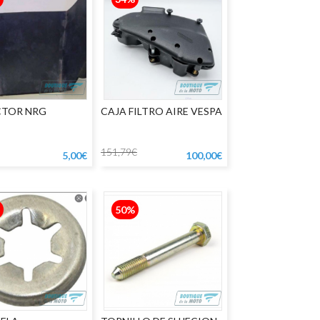
CTOR NRG
CAJA FILTRO AIRE VESPA
151,79€
5,00€
100,00€
50%