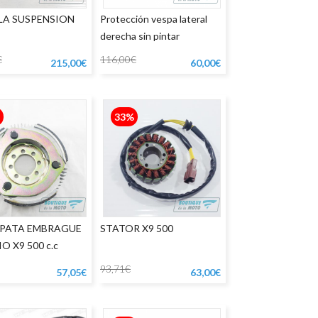
Shad
Shark
Shiro
Shoei
LA SUSPENSION
Protección vespa lateral
TNT
Unik
Vespa
Vespino
derecha sin pintar
Zeus
€
116,00€
215,00€
60,00€
33%
APATA EMBRAGUE
STATOR X9 500
O X9 500 c.c
93,71€
57,05€
63,00€