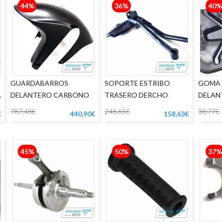
44%
36%
40%
GUARDABARROS
SOPORTE ESTRIBO
GOMA 
A
DELANTERO CARBONO
TRASERO DERCHO
DELAN
APRILIA RSV4 1000
APRILIA SHIVER
DORS
787,48€
248,65€
38,77€
€
440,90€
158,63€
45%
50%
37%