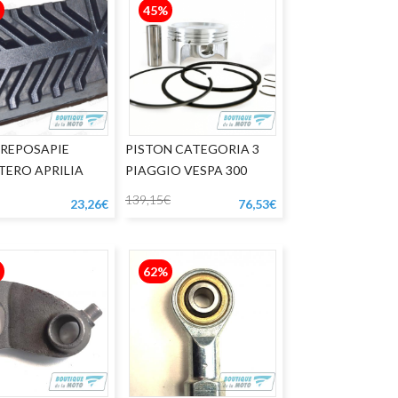
45%
REPOSAPIE
PISTON CATEGORIA 3
TERO APRILIA
PIAGGIO VESPA 300
ODURO
139,15€
23,26€
76,53€
62%