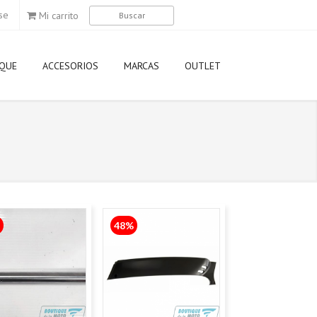
se
Mi carrito
QUE
ACCESORIOS
MARCAS
OUTLET
Agip
Airoh
Aixam
Akrapovic
Aprilia
Arai
AWA
Axo
Derbi
Dunlop
Elf
Eni
Gilera
Givi
GMAC
HJC
Kappa
Kawasaki
KTM
LEM
48%
Ligier
LS2
Michelin
Momo Desi
Motorex
Motul
MT
Nexx
Nitro
Nolan
NZI
Oakley
Piaggio
Pirelli
Puig
Rizoma