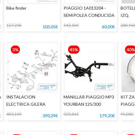
Bike finder
PIAGGIO 1A013204 -
BOTEL
SEMIPOLEA CONDUCIDA
IZQ.
127,23€
142,10€
280,96
€
103,05€
60,00€
3%
45%
40%
A
INSTALACION
MANILLAR PIAGGIO MP3
KIT Z
ELECTRICA GILERA
YOURBAN 125/300
PIAGGI
NEXUS 250
403,19€
325,81€
95,08€
€
390,29€
179,20€