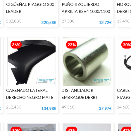
CIGÜEÑAL PIAGGIO 200
PUÑO IIZQUIERDO
HORQU
LEADER
APRILIA RSV4 1000/1100
DERBI 
582,88€
27,50€
19,49€
€
320,58€
13,72€
36%
23%
30%
CARENADO LATERAL
DISTANCIADOR
CABLE
DERECHO NEGRO MATE
EMBRAGUE DERBI
PIAGGI
APRILIA RS125
212,45€
49,56€
14,66€
€
134,98€
37,97€
30%
47%
47%