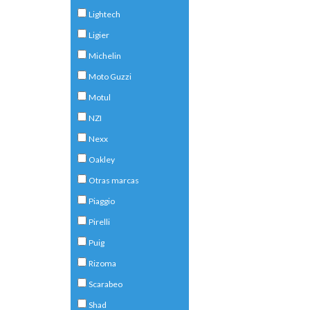
Lightech
Ligier
Michelin
Moto Guzzi
Motul
NZI
Nexx
Oakley
Otras marcas
Piaggio
Pirelli
Puig
Rizoma
Scarabeo
Shad