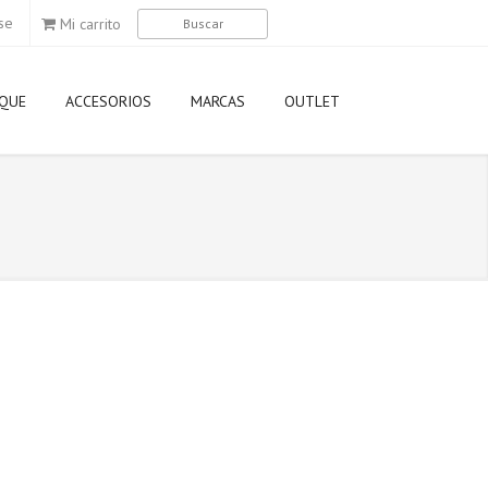
se
Mi carrito
QUE
ACCESORIOS
MARCAS
OUTLET
Agip
Airoh
Aixam
Akrapovic
Aprilia
Arai
AWA
Axo
Derbi
Dunlop
Elf
Eni
Gilera
Givi
GMAC
HJC
Kappa
Kawasaki
KTM
LEM
Ligier
LS2
Michelin
Momo Desi
Motorex
Motul
MT
Nexx
Nitro
Nolan
NZI
Oakley
Piaggio
Pirelli
Puig
Rizoma