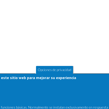
Opciones de privacidad
 este sitio web para mejorar su experiencia
Últimos Productos
sus funciones básicas. Normalmente se instalan exclusivamente en respuesta