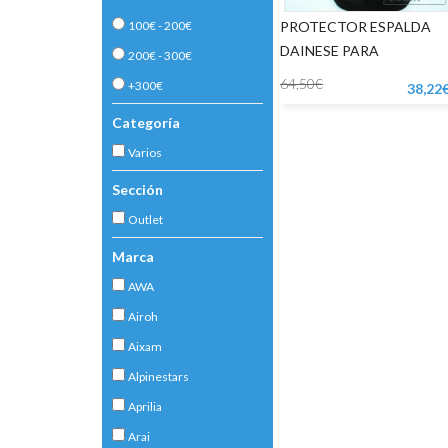
100€ - 200€
PROTECTOR ESPALDA
DAINESE PARA
200€ - 300€
CHAQUETA
64,50€
+300€
38,22
Categoría
Varios
Sección
Outlet
Marca
AWA
Airoh
Aixam
Alpinestars
Aprilia
Arai