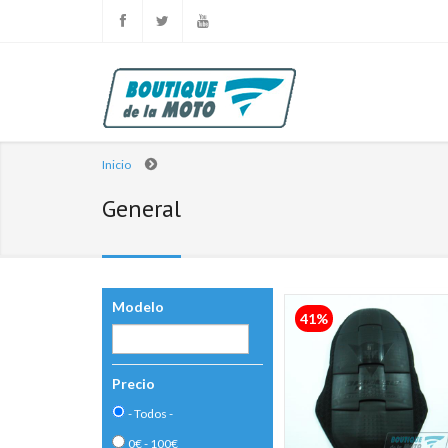
Inicio
General
Modelo
41%
Precio
- Todos -
0€ - 100€