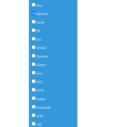
Axo
Dainese
Derbi
Elf
Eni
GMAC
Gemini
Gilera
Givi
HJC
KTM
Kappa
Kawasaki
LEM
LS2