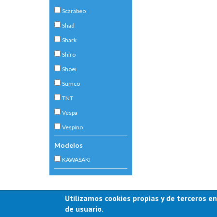
Scarabeo
Shad
Shark
Shiro
Shoei
Sumco
TNT
Vespa
Vespino
Modelos
KAWASAKI
Utilizamos cookies propias y de terceros en
de usuario.