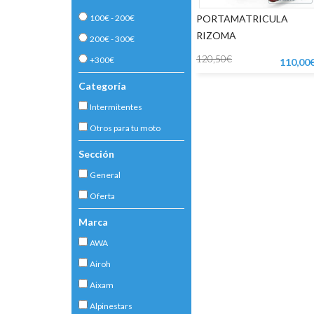
100€ - 200€
PORTAMATRICULA
RIZOMA
200€ - 300€
120,50€
+300€
110,00
Categoría
Intermitentes
Otros para tu moto
Sección
General
Oferta
Marca
AWA
Airoh
Aixam
Alpinestars