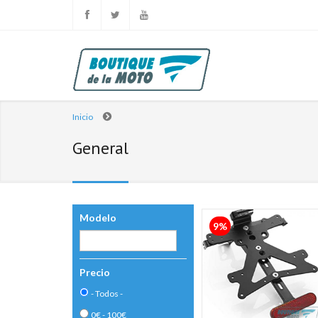
Inicio
General
Modelo
9%
Precio
- Todos -
0€ - 100€