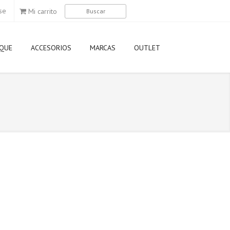
se
Mi carrito
QUE
ACCESORIOS
MARCAS
OUTLET
Agip
Airoh
Aixam
Akrapovic
Aprilia
Arai
AWA
Axo
Derbi
Dunlop
Elf
Eni
Gilera
Givi
GMAC
HJC
Kappa
Kawasaki
KTM
LEM
Ligier
LS2
Michelin
Momo Desi
Motorex
Motul
MT
Nexx
Nitro
Nolan
NZI
Oakley
Piaggio
Pirelli
Puig
Rizoma