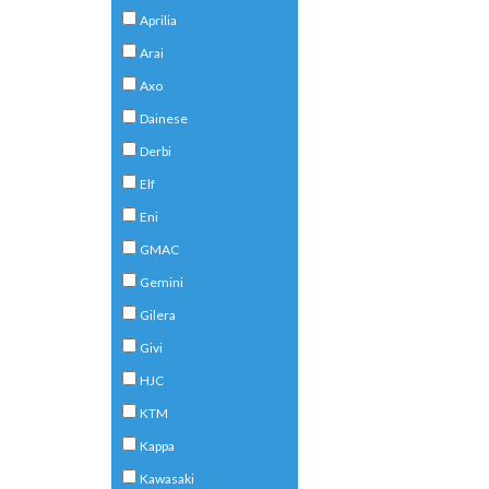
Aprilia
Arai
Axo
Dainese
Derbi
Elf
Eni
GMAC
Gemini
Gilera
Givi
HJC
KTM
Kappa
Kawasaki