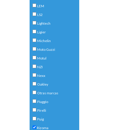
LEM
LS2
Lightech
Ligier
Michelin
Moto Guzzi
Motul
NZI
Nexx
Oakley
Otras marcas
Piaggio
Pirelli
Puig
Rizoma