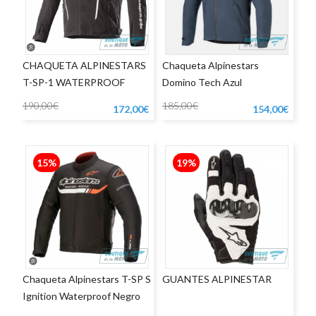
CHAQUETA ALPINESTARS
Chaqueta Alpinestars
T-SP-1 WATERPROOF
Domino Tech Azul
NEGRO/BLANCO
190,00€
185,00€
172,00€
154,00€
15%
19%
Chaqueta Alpinestars T-SP S
GUANTES ALPINESTAR
Ignition Waterproof Negro
Rojo Flúor