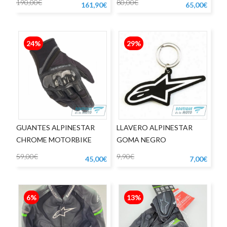
190,00€
80,00€
161,90€
65,00€
24%
29%
GUANTES ALPINESTAR
LLAVERO ALPINESTAR
CHROME MOTORBIKE
GOMA NEGRO
59,00€
9,90€
45,00€
7,00€
6%
13%