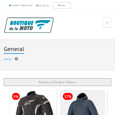
Acceder
/
Registrarse
Mi carrito
General
Inicio
9%
17%