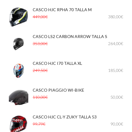
CASCO HJC RPHA 70 TALLA M
449,00€
380,00€
CASCO LS2 CARBON ARROW TALLA S
353,00€
264,00€
CASCO HJC I70 TALLA XL
,
249,50€
185,00€
CASCO PIAGGIO WI-BIKE
,
,
110,00€
50,00€
CASCO HJC CL-Y ZUKY TALLA 53
,
99,79€
90,00€