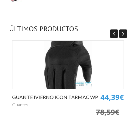
ÚLTIMOS PRODUCTOS
0€
44,39€
GUANTE IVIERNO ICON TARMAC WP
P
€
Guantes
Pa
78,59€