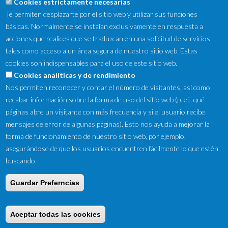
Cookies estrictamente necesarias
Te permiten desplazarte por el sitio web y utilizar sus funciones
básicas. Normalmente se instalan exclusivamente en respuesta a
acciones que realices que se traduzcan en una solicitud de servicios,
tales como acceso a un área segura de nuestro sitio web. Estas
cookies son indispensables para el uso de este sitio web.
NewsLetter
Cookies analíticas y de rendimiento
Nos permiten reconocer y contar el número de visitantes, así como
Suscríbete a nuestro Newsletter y recibe en tu correo
recabar información sobre la forma de uso del sitio web (p. ej., qué
electrónico las ofertas destacadas y novedades.
páginas abre un visitante con más frecuencia y si el usuario recibe
mensajes de error de algunas páginas). Esto nos ayuda a mejorar la
forma de funcionamiento de nuestro sitio web, por ejemplo,
asegurándose de que los usuarios encuentren fácilmente lo que estén
buscando.
Guardar Preferncias
Copyright © 2016 by Tifon Motor ·
Aviso Legal
·
Ley de Cookies
·
Condiciones de venta
Aceptar todas las cookies