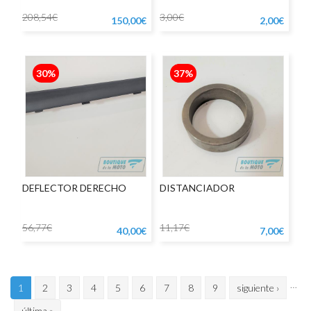
208,54€
3,00€
150,00€
2,00€
30%
37%
DEFLECTOR DERECHO
DISTANCIADOR
56,77€
11,17€
40,00€
7,00€
…
1
2
3
4
5
6
7
8
9
siguiente ›
última »