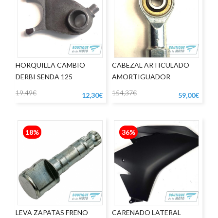
HORQUILLA CAMBIO
CABEZAL ARTICULADO
DERBI SENDA 125
AMORTIGUADOR
DIRECCIÓN APRILIA RSV
19,49€
154,37€
12,30€
59,00€
18%
36%
LEVA ZAPATAS FRENO
CARENADO LATERAL