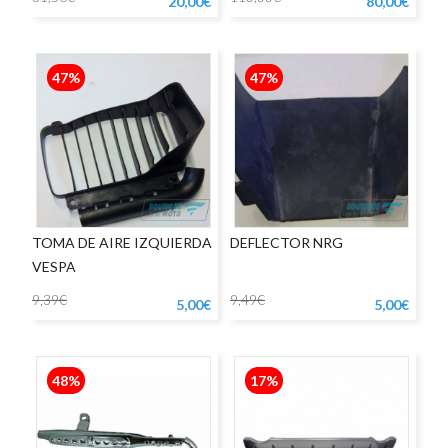
20,00€
80,00€
47%
47%
TOMA DE AIRE IZQUIERDA
DEFLECTOR NRG
VESPA
9,39€
9,49€
5,00€
5,00€
48%
17%