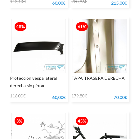
142,10€
280,96€
60,00€
215,00€
48%
61%
Protección vespa lateral
TAPA TRASERA DERECHA
derecha sin pintar
116,00€
179,80€
60,00€
70,00€
3%
45%