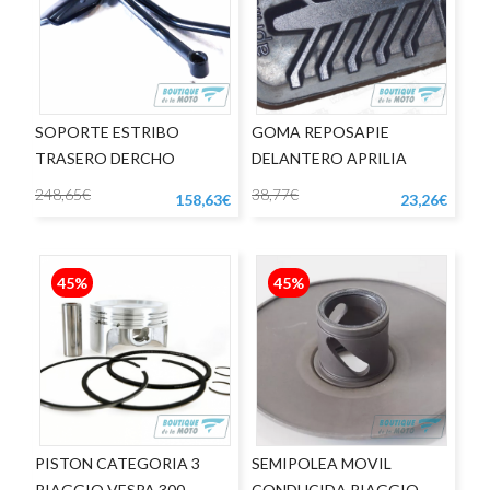
SOPORTE ESTRIBO
GOMA REPOSAPIE
TRASERO DERCHO
DELANTERO APRILIA
APRILIA SHIVER
DORSODURO
248,65€
38,77€
158,63€
23,26€
45%
45%
PISTON CATEGORIA 3
SEMIPOLEA MOVIL
PIAGGIO VESPA 300
CONDUCIDA PIAGGIO