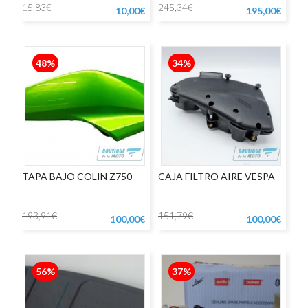
15,83€
245,34€
10,00€
195,00€
48%
34%
TAPA BAJO COLIN Z750
CAJA FILTRO AIRE VESPA
193,91€
151,79€
100,00€
100,00€
56%
37%