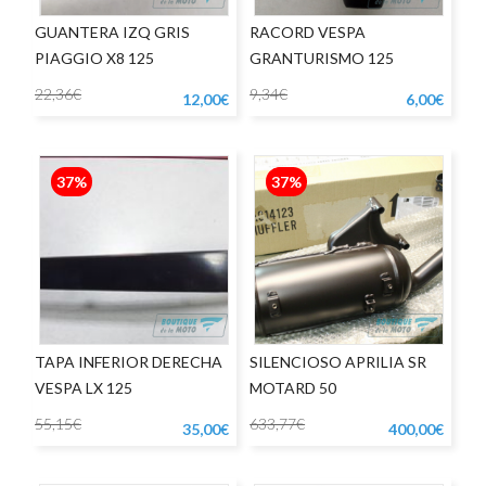
GUANTERA IZQ GRIS
RACORD VESPA
PIAGGIO X8 125
GRANTURISMO 125
22,36€
9,34€
12,00€
6,00€
37%
37%
TAPA INFERIOR DERECHA
SILENCIOSO APRILIA SR
VESPA LX 125
MOTARD 50
55,15€
633,77€
35,00€
400,00€