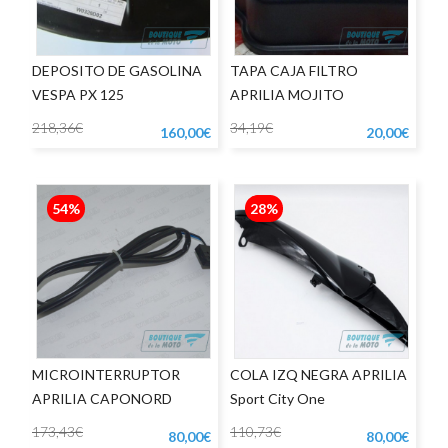
DEPOSITO DE GASOLINA
TAPA CAJA FILTRO
VESPA PX 125
APRILIA MOJITO
218,36€
34,19€
160,00€
20,00€
54%
28%
MICROINTERRUPTOR
COLA IZQ NEGRA APRILIA
APRILIA CAPONORD
Sport City One
173,43€
110,73€
80,00€
80,00€