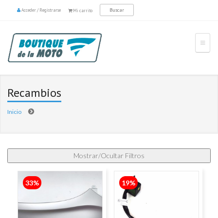
Acceder
/
Registrarse
Mi carrito
Recambios
Inicio
Páginas
33%
19%