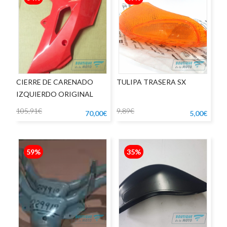
CIERRE DE CARENADO
TULIPA TRASERA SX
IZQUIERDO ORIGINAL
APRILIA
105,91€
9,89€
70,00€
5,00€
59%
35%