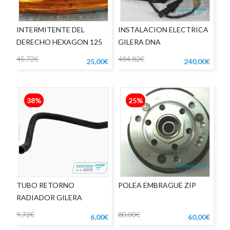
INTERMITENTE DEL
INSTALACION ELECTRICA
DERECHO HEXAGON 125
GILERA DNA
45,72€
484,82€
25,00€
240,00€
38%
25%
TUBO RETORNO
POLEA EMBRAGUE ZIP
RADIADOR GILERA
RUNNER
9,72€
80,00€
6,00€
60,00€