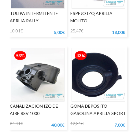
TULIPA INTERMITENTE
ESPEJO IZQ APRILIA
APRLIA RALLY
MOJITO
10,01€
25,47€
5,00€
18,00€
53%
43%
CANALIZACION IZQ DE
GOMA DEPOSITO
AIRE RSV 1000
GASOLINA APRILIA SPORT
CITY
84,41€
12,31€
40,00€
7,00€