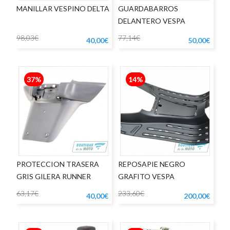
MANILLAR VESPINO DELTA
GUARDABARROS
DELANTERO VESPA
PRIMAVERA
98,03€
77,14€
40,00€
50,00€
37%
14%
PROTECCION TRASERA
REPOSAPIE NEGRO
GRIS GILERA RUNNER
GRAFITO VESPA
63,17€
233,60€
40,00€
200,00€