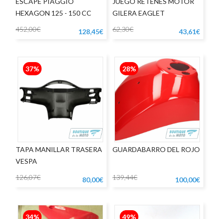
ESCAPE PIAGGIO
JUEGO RETENES MOTOR
HEXAGON 125 - 150 CC
GILERA EAGLET
452,00€
62,30€
128,45€
43,61€
37%
28%
TAPA MANILLAR TRASERA
GUARDABARRO DEL ROJO
VESPA
126,07€
139,44€
80,00€
100,00€
34%
49%