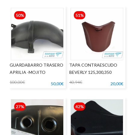
50%
51%
GUARDABARRO TRASERO
TAPA CONTRAESCUDO
APRILIA -MOJITO
BEVERLY 125,300,350
100,00€
40,94€
50,00€
20,00€
27%
42%