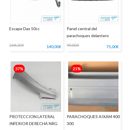
Escape Dax 50cc
Panel central del
parachoques delantero
Aixam
268,20€
90,00€
140,00€
75,00€
37%
21%
PROTECCION LATERAL
PARACHOQUES AIXAM 400
INFERIOR DERECHA NRG
300