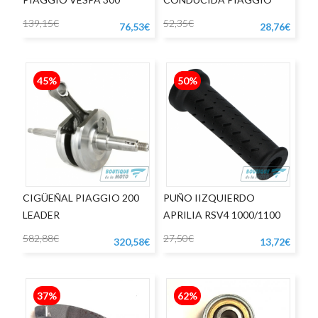
LIBERTY - VESPA LX125
139,15€
52,35€
76,53€
28,76€
45%
50%
CIGÜEÑAL PIAGGIO 200
PUÑO IIZQUIERDO
LEADER
APRILIA RSV4 1000/1100
582,88€
27,50€
320,58€
13,72€
37%
62%