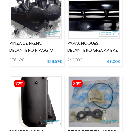
PINZA DE FRENO
PARACHOQUES
DELANTERO PIAGGIO
DELANTERO GRECAV EKE
MEDLEY APRILIA SRGT
PRIMERA SERIE
178,69€
260,00€
128,59€
69,00€
72%
30%