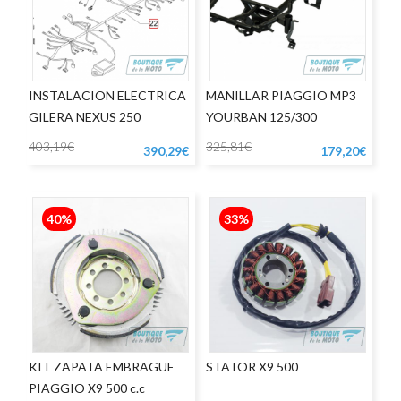
INSTALACION ELECTRICA
MANILLAR PIAGGIO MP3
GILERA NEXUS 250
YOURBAN 125/300
403,19€
325,81€
390,29€
179,20€
40%
33%
KIT ZAPATA EMBRAGUE
STATOR X9 500
PIAGGIO X9 500 c.c