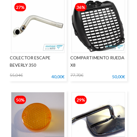
27%
36%
COLECTOR ESCAPE
COMPARTIMENTO RUEDA
BEVERLY 350
X8
55,04€
77,70€
40,00€
50,00€
50%
29%