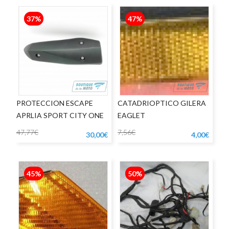
37%
47%
PROTECCION ESCAPE
CATADRIOPTICO GILERA
APRLIA SPORT CITY ONE
EAGLET
47,77€
7,56€
30,00€
4,00€
45%
50%