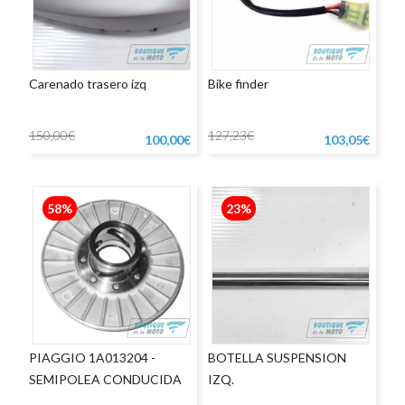
Carenado trasero izq
Bike finder
150,00€
127,23€
100,00€
103,05€
58%
23%
PIAGGIO 1A013204 -
BOTELLA SUSPENSION
SEMIPOLEA CONDUCIDA
IZQ.