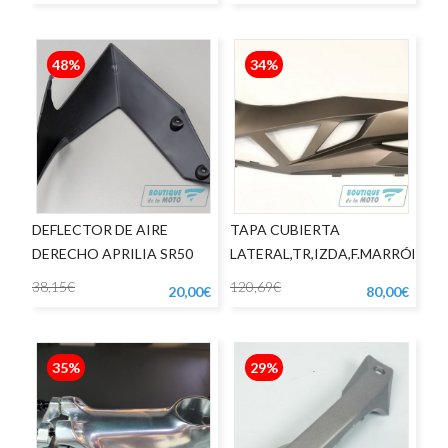
48%
34%
DEFLECTOR DE AIRE
TAPA CUBIERTA
DERECHO APRILIA SR50
LATERAL,TR,IZDA,F.MARRÓN
J300
38,15€
120,69€
20,00€
80,00€
35%
29%