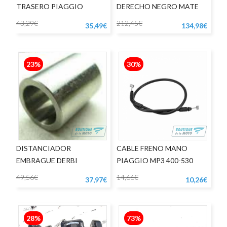
TRASERO PIAGGIO
DERECHO NEGRO MATE
APRILIA RS125
43,29€
212,45€
35,49€
134,98€
23%
30%
DISTANCIADOR
CABLE FRENO MANO
EMBRAGUE DERBI
PIAGGIO MP3 400-530
49,56€
14,66€
37,97€
10,26€
28%
73%