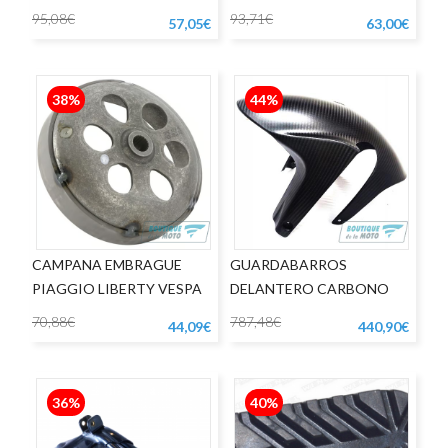
95,08€
93,71€
57,05€
63,00€
38%
44%
CAMPANA EMBRAGUE
GUARDABARROS
PIAGGIO LIBERTY VESPA
DELANTERO CARBONO
LX 125
APRILIA RSV4 1000
70,88€
787,48€
44,09€
440,90€
36%
40%