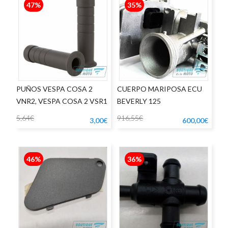
47%
35%
PUÑOS VESPA COSA 2
CUERPO MARIPOSA ECU
VNR2, VESPA COSA 2 VSR1
BEVERLY 125
5,64€
916,55€
3,00€
600,00€
46%
36%