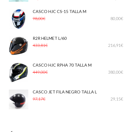
CASCO HJC CS-15 TALLA M
,
98,00€
80,00€
R2R HELMET L/60
433,81€
216,91€
CASCO HJC RPHA 70 TALLA M
449,00€
380,00€
CASCO JET FILA NEGRO TALLA L
,
97,17€
29,15€