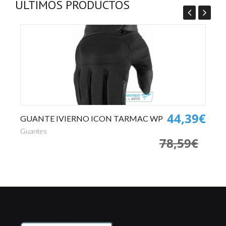
ÚLTIMOS PRODUCTOS
0€
44,39€
GUANTE IVIERNO ICON TARMAC WP
P
€
Guantes
Pa
78,59€