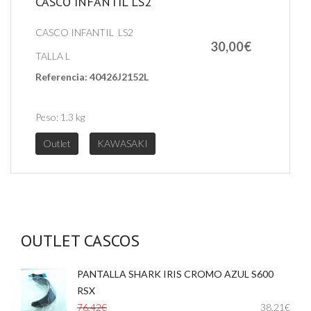
CASCO INFANTIL LS2
CASCO INFANTIL LS2
30,00€
TALLA L
Referencia:
40426J2152L
Peso:
1.3 kg
Outlet
KAWASAKI
OUTLET CASCOS
PANTALLA SHARK IRIS CROMO AZUL S600
,
RSX
76,42€
38,21€