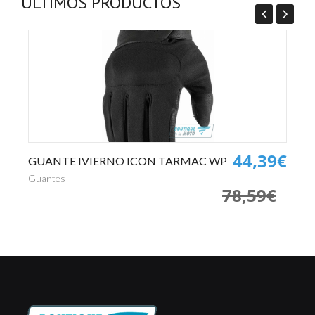
ÚLTIMOS PRODUCTOS
0€
44,39€
GUANTE IVIERNO ICON TARMAC WP
P
€
Guantes
Pa
78,59€