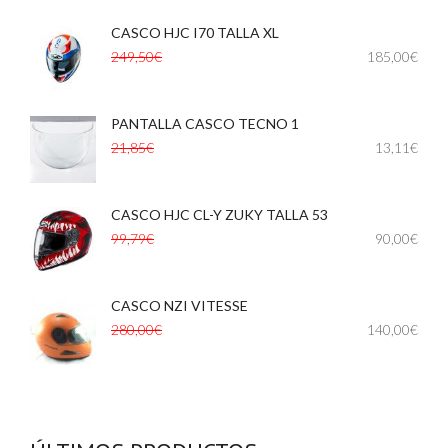
CASCO HJC I70 TALLA XL
,
249,50€
185,00€
PANTALLA CASCO TECNO 1
,
21,85€
13,11€
CASCO HJC CL-Y ZUKY TALLA 53
,
99,79€
90,00€
CASCO NZI VITESSE
,
,
280,00€
140,00€