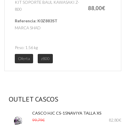
KIT SOPORTE BAUL KAWASAKI Z-
88,00€
800
Referencia:
K0Z883ST
MARCA SHAD
Peso:
1.56 kg
Oferta
z800
OUTLET CASCOS
CASCO HJC CS-15NAVIYA TALLA XS
,
99,79€
82,80€