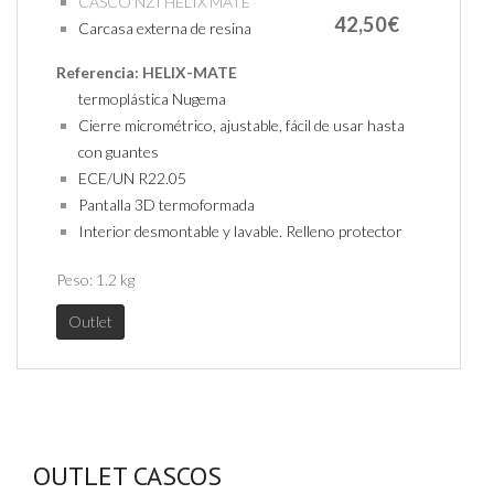
CASCO NZI HELIX MATE
42,50€
Carcasa externa de resina
Referencia:
HELIX-MATE
termoplástica Nugema
Cierre micrométrico, ajustable, fácil de usar hasta
con guantes
ECE/UN R22.05
Pantalla 3D termoformada
Interior desmontable y lavable. Relleno protector
Peso:
1.2 kg
Outlet
OUTLET CASCOS