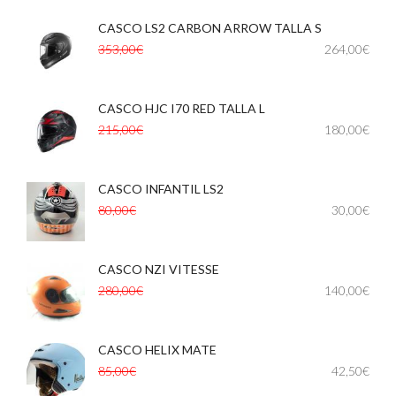
CASCO LS2 CARBON ARROW TALLA S
353,00€
264,00€
CASCO HJC I70 RED TALLA L
,
215,00€
180,00€
CASCO INFANTIL LS2
,
,
80,00€
30,00€
CASCO NZI VITESSE
,
,
280,00€
140,00€
CASCO HELIX MATE
,
85,00€
42,50€