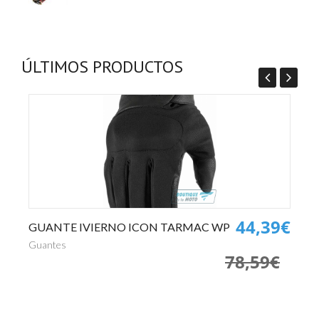
ÚLTIMOS PRODUCTOS
0€
44,39€
GUANTE IVIERNO ICON TARMAC WP
P
€
Guantes
Pa
78,59€