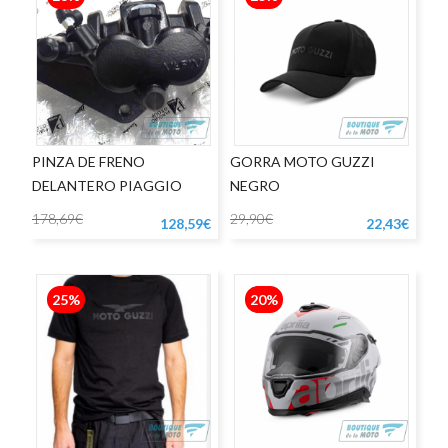
PINZA DE FRENO
GORRA MOTO GUZZI
DELANTERO PIAGGIO
NEGRO
MEDLEY APRILIA SRGT
178,69€
29,90€
128,59€
22,43€
25%
20%