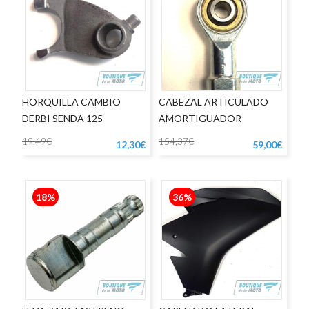
HORQUILLA CAMBIO
CABEZAL ARTICULADO
DERBI SENDA 125
AMORTIGUADOR
DIRECCIÓN APRILIA RSV
19,49€
154,37€
12,30€
59,00€
18%
36%