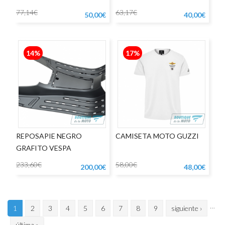
PRIMAVERA
77,14€
63,17€
50,00€
40,00€
14%
17%
REPOSAPIE NEGRO
CAMISETA MOTO GUZZI
GRAFITO VESPA
233,60€
58,00€
200,00€
48,00€
…
1
2
3
4
5
6
7
8
9
siguiente ›
última »