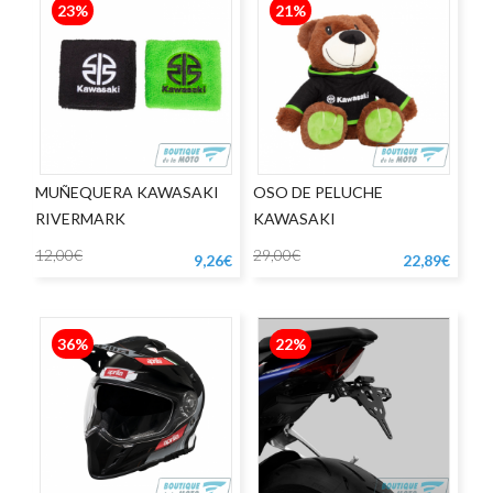
23%
21%
MUÑEQUERA KAWASAKI
OSO DE PELUCHE
RIVERMARK
KAWASAKI
12,00€
29,00€
9,26€
22,89€
36%
22%