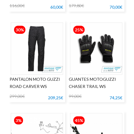
116,00€
179,80€
60,00€
70,00€
30%
25%
PANTALON MOTO GUZZI
GUANTES MOTOGUZZI
ROAD CARVER WS
CHASER TRAIL WS
299,00€
99,00€
209,25€
74,25€
3%
45%