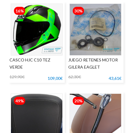
16%
30%
CASCO HJC C10 TEZ
JUEGO RETENES MOTOR
VERDE
GILERA EAGLET
129,90€
62,30€
109,00€
43,61€
49%
20%