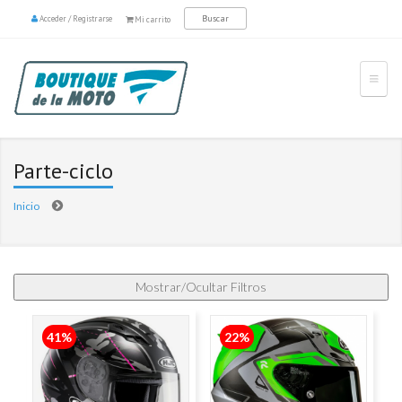
Acceder
/
Registrarse
Mi carrito
Parte-ciclo
Inicio
Páginas
41%
22%