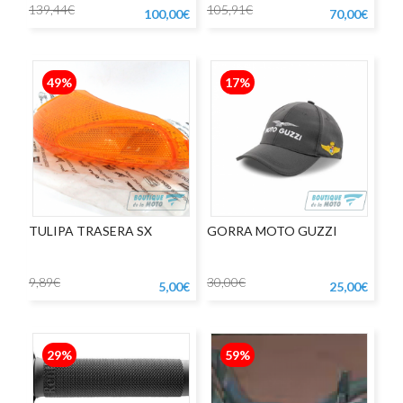
APRILIA
139,44€
105,91€
100,00€
70,00€
49%
17%
TULIPA TRASERA SX
GORRA MOTO GUZZI
9,89€
30,00€
5,00€
25,00€
29%
59%