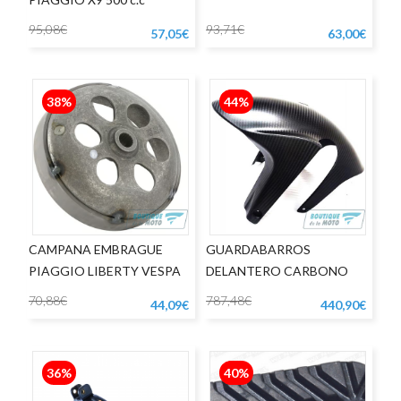
95,08€
93,71€
57,05€
63,00€
38%
44%
CAMPANA EMBRAGUE
GUARDABARROS
PIAGGIO LIBERTY VESPA
DELANTERO CARBONO
LX 125
APRILIA RSV4 1000
70,88€
787,48€
44,09€
440,90€
36%
40%