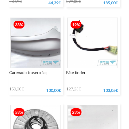
78,59€
299,00€
44,39€
185,00€
33%
19%
Carenado trasero izq
Bike finder
150,00€
127,23€
100,00€
103,05€
58%
23%