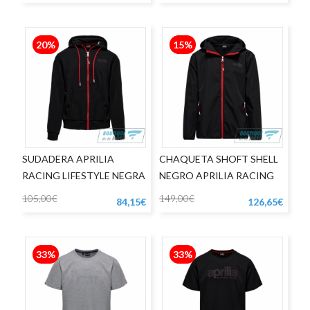
20%
15%
SUDADERA APRILIA
CHAQUETA SHOFT SHELL
RACING LIFESTYLE NEGRA
NEGRO APRILIA RACING
LIFESTYLE
105,00€
149,00€
84,15€
126,65€
33%
33%