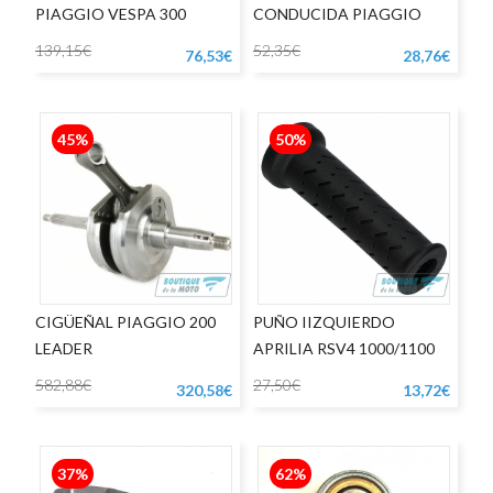
PIAGGIO VESPA 300
CONDUCIDA PIAGGIO
LIBERTY - VESPA LX125
139,15€
52,35€
76,53€
28,76€
45%
50%
CIGÜEÑAL PIAGGIO 200
PUÑO IIZQUIERDO
LEADER
APRILIA RSV4 1000/1100
582,88€
27,50€
320,58€
13,72€
37%
62%