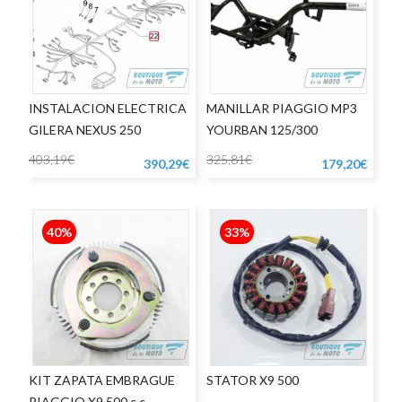
INSTALACION ELECTRICA
MANILLAR PIAGGIO MP3
GILERA NEXUS 250
YOURBAN 125/300
403,19€
325,81€
390,29€
179,20€
40%
33%
KIT ZAPATA EMBRAGUE
STATOR X9 500
PIAGGIO X9 500 c.c