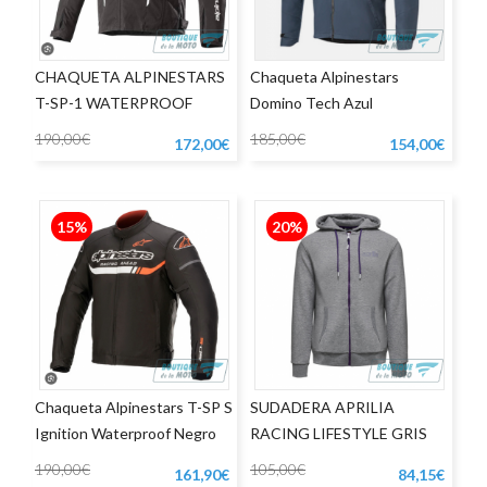
CHAQUETA ALPINESTARS
Chaqueta Alpinestars
T-SP-1 WATERPROOF
Domino Tech Azul
NEGRO/BLANCO
190,00€
185,00€
172,00€
154,00€
15%
20%
Chaqueta Alpinestars T-SP S
SUDADERA APRILIA
Ignition Waterproof Negro
RACING LIFESTYLE GRIS
Rojo Flúor
190,00€
105,00€
161,90€
84,15€