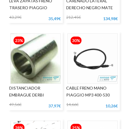
LEVA ZAPATAS FRENO
CARENADO LATERAL
TRASERO PIAGGIO
DERECHO NEGRO MATE
APRILIA RS125
43,29€
212,45€
35,49€
134,98€
23%
30%
DISTANCIADOR
CABLE FRENO MANO
EMBRAGUE DERBI
PIAGGIO MP3 400-530
49,56€
14,66€
37,97€
10,26€
28%
25%