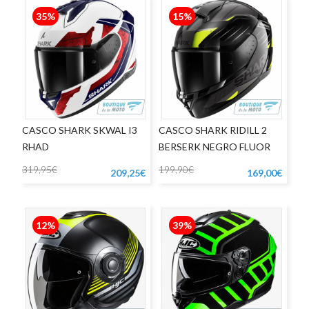
35%
15%
CASCO SHARK SKWAL I3
CASCO SHARK RIDILL 2
RHAD
BERSERK NEGRO FLUOR
319,95€
199,90€
209,25€
169,00€
12%
39%