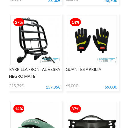
28,00€
48,70€
27%
14%
PARRILLA FRONTAL VESPA
GUANTES APRILIA
NEGRO MATE
215,79€
69,00€
157,35€
59,00€
14%
37%