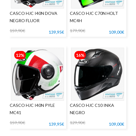
CASCO HJC I40N DOVA
CASCO HJC C70N HOLT
NEGRO FLUOR
MC4H
159,90€
179,90€
139,95€
109,00€
12%
16%
CASCO HJC I40N PYLE
CASCO HJC C10 INKA
MC41
NEGRO
159,90€
129,90€
139,95€
109,00€