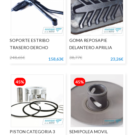
SOPORTE ESTRIBO
GOMA REPOSAPIE
TRASERO DERCHO
DELANTERO APRILIA
APRILIA SHIVER
DORSODURO
248,65€
38,77€
158,63€
23,26€
45%
45%
PISTON CATEGORIA 3
SEMIPOLEA MOVIL