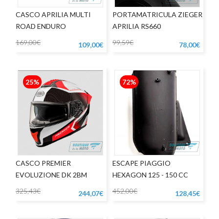
CASCO APRILIA MULTI
PORTAMATRICULA ZIEGER
ROAD ENDURO
APRILIA RS660
169,00€
99,59€
109,00€
78,00€
25%
72%
CASCO PREMIER
ESCAPE PIAGGIO
EVOLUZIONE DK 2BM
HEXAGON 125 - 150 CC
325,43€
452,00€
244,07€
128,45€