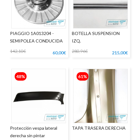
PIAGGIO 1A013204 -
BOTELLA SUSPENSION
SEMIPOLEA CONDUCIDA
IZQ.
142,10€
280,96€
60,00€
215,00€
48%
61%
Protección vespa lateral
TAPA TRASERA DERECHA
derecha sin pintar