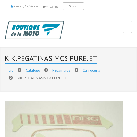
Acceder
/
Registrarse
Mi carrito
KIK.PEGATINAS MC3 PUREJET
Inicio
Catálogo
Recambios
Carroceria
KIK.PEGATINAS MC3 PUREJET