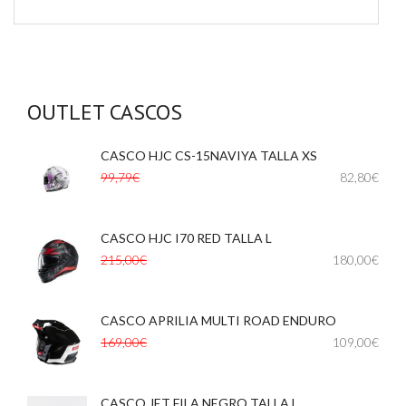
OUTLET CASCOS
CASCO HJC CS-15NAVIYA TALLA XS
,
99,79€
82,80€
CASCO HJC I70 RED TALLA L
,
215,00€
180,00€
CASCO APRILIA MULTI ROAD ENDURO
,
169,00€
109,00€
CASCO JET FILA NEGRO TALLA L