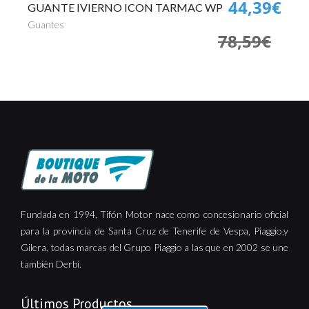
0€
44,39€
GUANTE IVIERNO ICON TARMAC WP
P
€
Guantes
Pa
78,59€
Fundada en 1994, Tifón Motor nace como concesionario oficial
para la provincia de Santa Cruz de Tenerife de Vespa, Piaggio,y
Gilera, todas marcas del Grupo Piaggio a las que en 2002 se une
también Derbi.
Últimos Productos