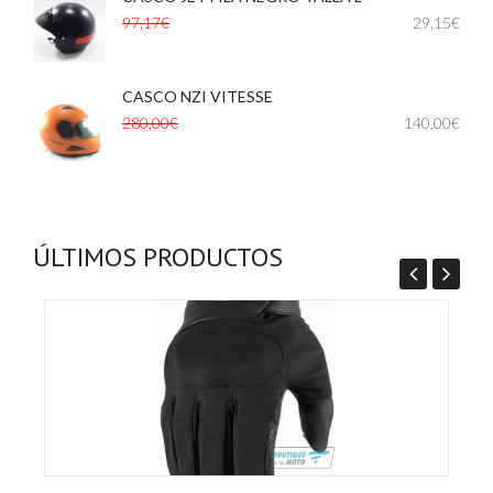
,
97,17€
29,15€
CASCO NZI VITESSE
,
,
280,00€
140,00€
ÚLTIMOS PRODUCTOS